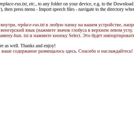
replace-rus.txt, etc.
, to any folder on your device, e.g. to the Download
ry), then press menu - Import speech files - navigate to the directory wh
 внутри,
replace-rus.txt
в
любую папку на вашем устройстве, напр
 венгерский язык (нажмите значок глобуса в верхнем левом углу
замену-hun.
txt и нажмите кнопку Select.
Это будет импортироват
ere as well. Thanks and enjoy!
ы ваше содержание размещалось здесь.
Спасибо и наслаждайтесь!