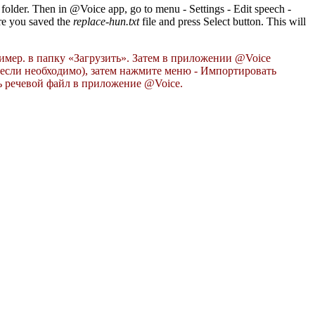
 folder. Then in @Voice app, go to menu - Settings - Edit speech -
ere you saved the
replace-hun.txt
file and press Select button. This will
имер.
в папку «Загрузить».
Затем в приложении @Voice
, если необходимо), затем нажмите меню - Импортировать
ь речевой файл в приложение @Voice.