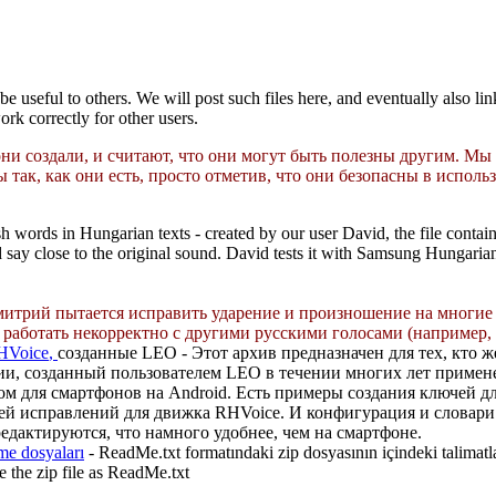
seful to others. We will post such files here, and eventually also link h
ork correctly for other users.
и создали, и считают, что они могут быть полезны другим.
Мы 
так, как они есть, просто отметив, что они безопасны в использ
sh words in Hungarian texts - created by our user David, the file con
d say close to the original sound. David tests it with Samsung Hungari
итрий пытается исправить
ударение
и произношение
на многие 
работать некорректно с другими русскими голосами (например, Acap
HVoice
,
созданные
LEO
-
Этот архив предназначен для тех, кто 
и, созданный пользователем LEO в течении многих лет примене
м для смартфонов на Android. Есть примеры создания ключей дл
арей исправлений для движка RHVoice. И конфигурация и словар
едактируются, что намного удобнее, чем на смартфоне.
me dosyaları
- ReadMe.txt formatındaki zip dosyasının içindeki talimatl
e the zip file as ReadMe.txt