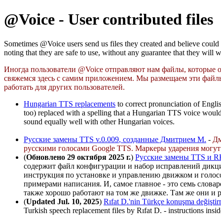
@Voice - User contributed files
Sometimes @Voice users send us files they created and believe could be u
noting that they are safe to use, without any guarantee that they will w
Иногда пользователи @Voice отправляют нам файлы, которые он
свяжемся здесь с самим приложением.
Мы размещаем эти файлы 
работать для других пользователей.
Hungarian TTS replacements
to correct pronunciation of Engli
too) replaced with a spelling that a Hungarian TTS voice woul
sound equally well with other Hungarian voices.
Русские замены TTS v.0.00
9
, созданные Дмитрием М.
-
Дм
русскими голосами Google TTS.
Маркеры
ударения
могут 
(
Обновлено 29 октября 2025 г.
)
Русские замены
TTS и R
содержит файл конфигурации и набор исправлений дикци
инструкция по установке и управлению движком и голосо
примерами написания. И, самое главное - это семь слов
также хорошо работают на том же движке. Там же они и р
(
Updated Jul. 10, 2025
)
Rıfat D.'nin Türkçe konuşma değiştir
Turkish speech replacement files by Rıfat D. - instructions insid