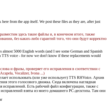
ere from the app itself. We post these files as they are, after just
разместим здесь такие файлы и, в конечном итоге, также
овании, без каких-либо гарантий того, что они будут корректно
tains almost 5000 English words (and I see some German and Spanish
an TTS voice - for now we don't know if these replacements would
слова и фразы, проверяет его исправления в соответствии с
ela, Vocalizer, Ivona ...)
желает использовать (или уже использует) TTS RHVoice. Архив
ния этого голосового движка. Сюда включена наглядная
я исправлений. Есть рабочий файл конфигурации, также с
и исправлений взяты из моего домашнего PC-десктопа. Там они
ar